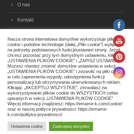
O nas
Kontakt
Cookies
Nasza strona internetowa domyślnie wykorzystuje pliki
cookie i podobne technologie (dalej „Pliki cookie”) wyłącznie
na potrzeby podstawowych funkcji/ustawień strony. Jeżeli
Polityka prywatności
chcesz pozostać przy tym domyślnym ustawieniu, kliknij
„USTAWIENIA PLIKÓW COOKIE” i „ZAPISZ USTAWIENIA”.
Regulamin
Możesz również zmienić domyślne ustawienia w sekcji
„USTAWIENIA PLIKÓW COOKIE” i zezwolić na pliki cookie
w celu zapewnienia wygody, udostępnienia funkcji
personalizacji lub otrzymywania ukierunkowanych reklam.
Klikając „AKCEPTUJ WSZYSTKIE”, zezwalasz na
wykorzystywanie plików cookie do WSZYSTKICH celów
opisanych w sekcji „USTAWIENIA PLIKÓW COOKIE”
Więcej informacji znajdziesz: https://emame-k.com/cookie/
oraz w naszej polityce prywatności: https://emame-
k.com/polityka-prywatnosci/
EMAME-KITCHEN.COM 2020-2022 COPYRIGHT
Ustawienia cookie
Zaakceptuj wszystko