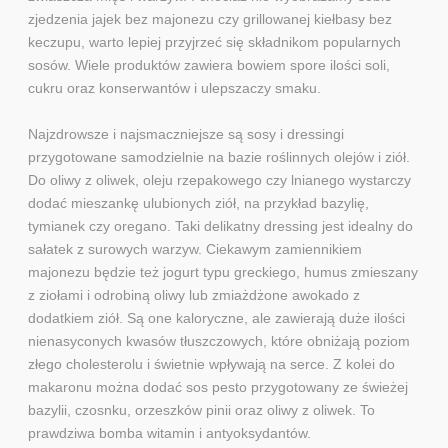
zjedzenia jajek bez majonezu czy grillowanej kiełbasy bez
keczupu, warto lepiej przyjrzeć się składnikom popularnych
sosów. Wiele produktów zawiera bowiem spore ilości soli,
cukru oraz konserwantów i ulepszaczy smaku.
Najzdrowsze i najsmaczniejsze są sosy i dressingi
przygotowane samodzielnie na bazie roślinnych olejów i ziół.
Do oliwy z oliwek, oleju rzepakowego czy lnianego wystarczy
dodać mieszankę ulubionych ziół, na przykład bazylię,
tymianek czy oregano. Taki delikatny dressing jest idealny do
sałatek z surowych warzyw. Ciekawym zamiennikiem
majonezu będzie też jogurt typu greckiego, humus zmieszany
z ziołami i odrobiną oliwy lub zmiażdżone awokado z
dodatkiem ziół. Są one kaloryczne, ale zawierają duże ilości
nienasyconych kwasów tłuszczowych, które obniżają poziom
złego cholesterolu i świetnie wpływają na serce. Z kolei do
makaronu można dodać sos pesto przygotowany ze świeżej
bazylii, czosnku, orzeszków pinii oraz oliwy z oliwek. To
prawdziwa bomba witamin i antyoksydantów.