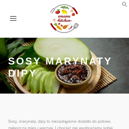
SOSY MARYNATY
DIPY
Sosy, marynaty, dipy to niezastąpione dodatki do potraw,
zwłaszcza mięs i warzyw. I chociaż nie wyobrażamy sobie