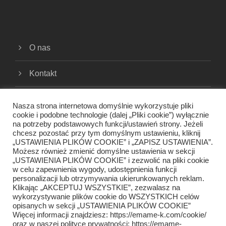
O nas
Kontakt
Cookies
Nasza strona internetowa domyślnie wykorzystuje pliki
cookie i podobne technologie (dalej „Pliki cookie”) wyłącznie
na potrzeby podstawowych funkcji/ustawień strony. Jeżeli
Polityka prywatności
chcesz pozostać przy tym domyślnym ustawieniu, kliknij
„USTAWIENIA PLIKÓW COOKIE” i „ZAPISZ USTAWIENIA”.
Regulamin
Możesz również zmienić domyślne ustawienia w sekcji
„USTAWIENIA PLIKÓW COOKIE” i zezwolić na pliki cookie
w celu zapewnienia wygody, udostępnienia funkcji
personalizacji lub otrzymywania ukierunkowanych reklam.
Klikając „AKCEPTUJ WSZYSTKIE”, zezwalasz na
wykorzystywanie plików cookie do WSZYSTKICH celów
opisanych w sekcji „USTAWIENIA PLIKÓW COOKIE”
Więcej informacji znajdziesz: https://emame-k.com/cookie/
oraz w naszej polityce prywatności: https://emame-