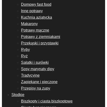
Domowy fast food
Inne potrawy
Kuchnia azjatycka
Makarony
Potrawy mączne
Potrawy z ziemniakami
Przekąski i przystawki
Ryby
Ryż
Sałatki i surówki
Sosy marynaty dipy
Tradycyjne
Zapiekane i pieczone
Przepisy na zupy
Słodkie
Biszkopty i ciasta biszkoptowe