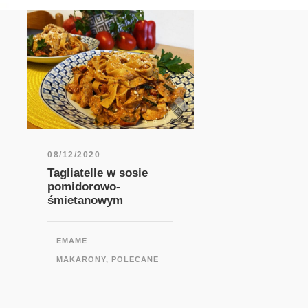
08/12/2020
Tagliatelle w sosie
pomidorowo-
śmietanowym
EMAME
MAKARONY
,
POLECANE