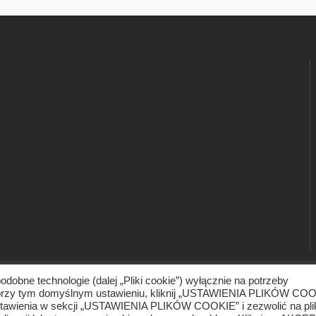
odobne technologie (dalej „Pliki cookie”) wyłącznie na potrzeby
ć przy tym domyślnym ustawieniu, kliknij „USTAWIENIA PLIKÓW CO
awienia w sekcji „USTAWIENIA PLIKÓW COOKIE” i zezwolić na pli