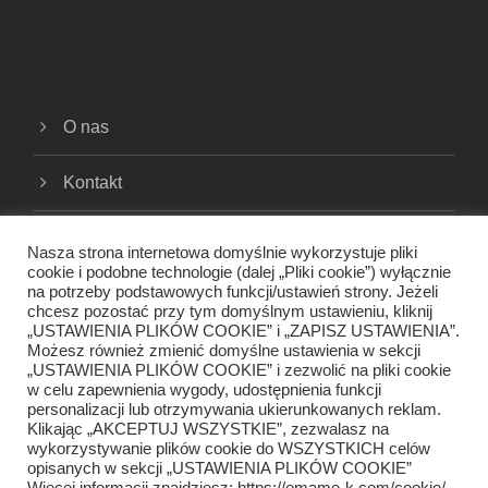
O nas
Kontakt
Cookies
Nasza strona internetowa domyślnie wykorzystuje pliki
cookie i podobne technologie (dalej „Pliki cookie”) wyłącznie
na potrzeby podstawowych funkcji/ustawień strony. Jeżeli
Polityka prywatności
chcesz pozostać przy tym domyślnym ustawieniu, kliknij
„USTAWIENIA PLIKÓW COOKIE” i „ZAPISZ USTAWIENIA”.
Regulamin
Możesz również zmienić domyślne ustawienia w sekcji
„USTAWIENIA PLIKÓW COOKIE” i zezwolić na pliki cookie
w celu zapewnienia wygody, udostępnienia funkcji
personalizacji lub otrzymywania ukierunkowanych reklam.
Klikając „AKCEPTUJ WSZYSTKIE”, zezwalasz na
wykorzystywanie plików cookie do WSZYSTKICH celów
opisanych w sekcji „USTAWIENIA PLIKÓW COOKIE”