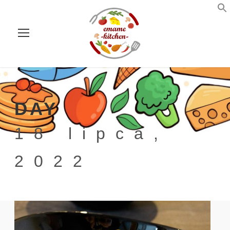
DAY
18 lipca,
2022