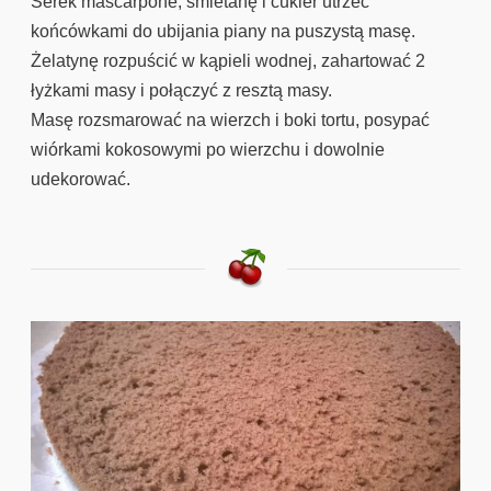
Serek mascarpone, śmietanę i cukier utrzeć
końcówkami do ubijania piany na puszystą masę.
Żelatynę rozpuścić w kąpieli wodnej, zahartować 2
łyżkami masy i połączyć z resztą masy.
Masę rozsmarować na wierzch i boki tortu, posypać
wiórkami kokosowymi po wierzchu i dowolnie
udekorować.