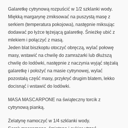
Galaretkę cytrynową rozpuścić w 1/2 szklanki wody.
Miękką margarynę zmiksować na puszystą masę z
serkiem (temperatura pokojowa), następnie miksując
dodawać po łyżce tężejącą galaretkę. Śnieżkę ubić z
mlekiem i połączyć z masą.
Jeden blat biszkoptu otoczyć obręczą, wylać połowę
masy, wstawić na chwilę do zamrażarki lub dłuższą
chwilę do lodówki, następnie z naczynia wyjąć stężałą
galaretkę i położyć na masie cytrynowej, wylać
pozostałą część masy, przykryć drugim blatem, lekko
docisnąć i wstawić do lodówki.
MASA MASCARPONE na świąteczny torcik z
cytrynową pianką.
Żelatynę namoczyć w 1/4 szklanki wody.