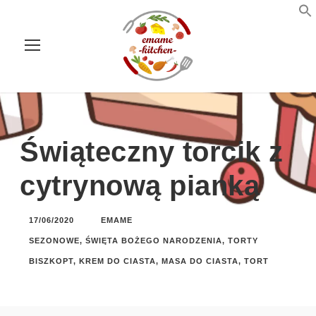
Świąteczny torcik z
cytrynową pianką
17/06/2020
EMAME
SEZONOWE
,
ŚWIĘTA BOŻEGO NARODZENIA
,
TORTY
BISZKOPT
,
KREM DO CIASTA
,
MASA DO CIASTA
,
TORT