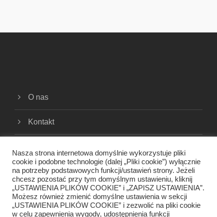
O nas
Kontakt
Cookies
Nasza strona internetowa domyślnie wykorzystuje pliki
cookie i podobne technologie (dalej „Pliki cookie”) wyłącznie
na potrzeby podstawowych funkcji/ustawień strony. Jeżeli
Polityka prywatności
chcesz pozostać przy tym domyślnym ustawieniu, kliknij
„USTAWIENIA PLIKÓW COOKIE” i „ZAPISZ USTAWIENIA”.
Regulamin
Możesz również zmienić domyślne ustawienia w sekcji
„USTAWIENIA PLIKÓW COOKIE” i zezwolić na pliki cookie
w celu zapewnienia wygody, udostępnienia funkcji