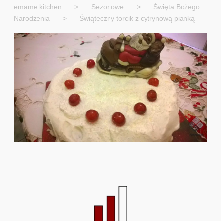
emame kitchen
>
Sezonowe
>
Święta Bożego
Narodzenia
>
Świąteczny torcik z cytrynową pianką