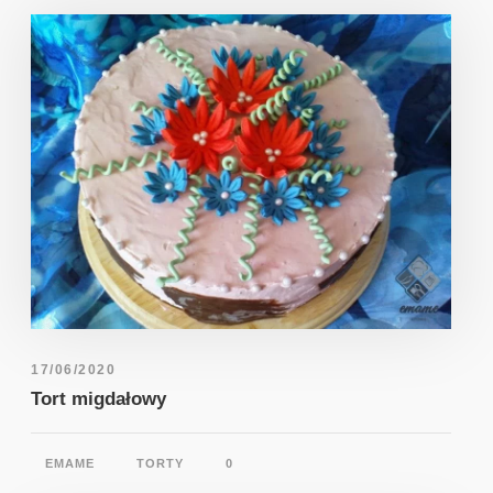
17/06/2020
Tort migdałowy
EMAME
TORTY
0