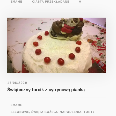
EMAME
CIASTA PRZEKŁADANE
0
17/06/2020
Świąteczny torcik z cytrynową pianką
EMAME
SEZONOWE
,
ŚWIĘTA BOŻEGO NARODZENIA
,
TORTY