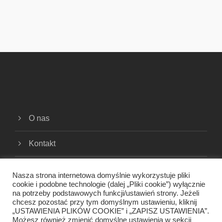
O nas
Kontakt
Cookies
Nasza strona internetowa domyślnie wykorzystuje pliki
cookie i podobne technologie (dalej „Pliki cookie”) wyłącznie
na potrzeby podstawowych funkcji/ustawień strony. Jeżeli
Polityka prywatności
chcesz pozostać przy tym domyślnym ustawieniu, kliknij
„USTAWIENIA PLIKÓW COOKIE” i „ZAPISZ USTAWIENIA”.
Regulamin
Możesz również zmienić domyślne ustawienia w sekcji