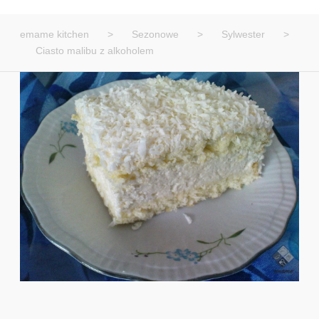
emame kitchen
>
Sezonowe
>
Sylwester
>
Ciasto malibu z alkoholem