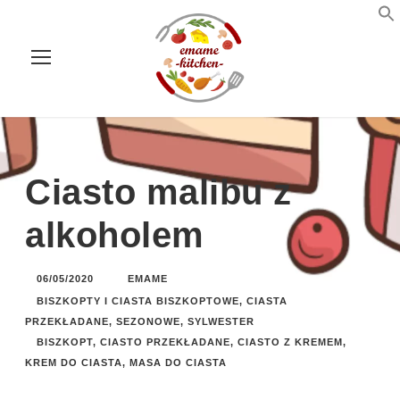
Ciasto malibu z
alkoholem
06/05/2020
EMAME
BISZKOPTY I CIASTA BISZKOPTOWE
,
CIASTA
PRZEKŁADANE
,
SEZONOWE
,
SYLWESTER
BISZKOPT
,
CIASTO PRZEKŁADANE
,
CIASTO Z KREMEM
,
KREM DO CIASTA
,
MASA DO CIASTA