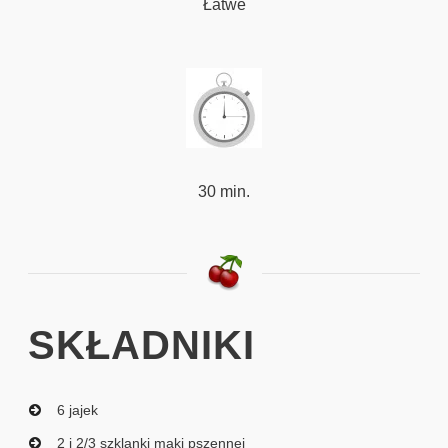
Łatwe
30 min.
SKŁADNIKI
6 jajek
2 i 2/3 szklanki mąki pszennej