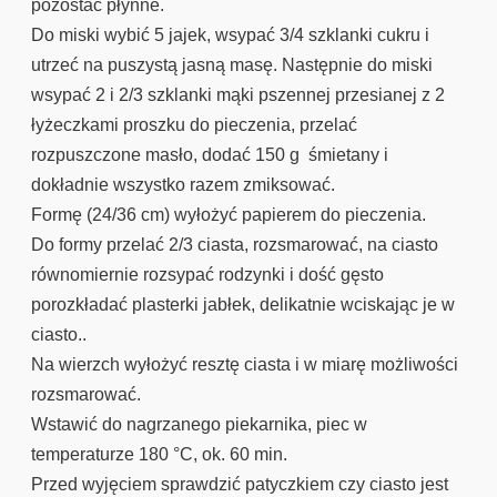
pozostać płynne.
Do miski wybić 5 jajek, wsypać 3/4 szklanki cukru i
utrzeć na puszystą jasną masę. Następnie do miski
wsypać 2 i 2/3 szklanki mąki pszennej przesianej z 2
łyżeczkami proszku do pieczenia, przelać
rozpuszczone masło, dodać 150 g śmietany i
dokładnie wszystko razem zmiksować.
Formę (24/36 cm) wyłożyć papierem do pieczenia.
Do formy przelać 2/3 ciasta, rozsmarować, na ciasto
równomiernie rozsypać rodzynki i dość gęsto
porozkładać plasterki jabłek, delikatnie wciskając je w
ciasto..
Na wierzch wyłożyć resztę ciasta i w miarę możliwości
rozsmarować.
Wstawić do nagrzanego piekarnika, piec w
temperaturze 180 °C, ok. 60 min.
Przed wyjęciem sprawdzić patyczkiem czy ciasto jest