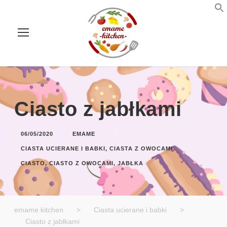
Ciasto z jabłkami
06/05/2020
EMAME
CIASTA UCIERANE I BABKI
,
CIASTA Z OWOCAMI
CIASTO
,
CIASTO Z OWOCAMI
,
JABŁKA
emame kitchen
>
Ciasta ucierane i babki
>
Ciasto z jabłkami