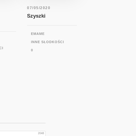
07/05/2020
Szyszki
EMAME
INNE SŁODKOŚCI
CI
0
2048