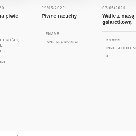
20
09/05/2020
07/05/2020
na piwie
Piwne racuchy
Wafle z masą
galaretkową
EMAME
EMAME
ŁODKOŚCI
,
INNE SŁODKOŚCI
Ł
,
INNE SŁODKOŚ
0
Ł -
0
JNE