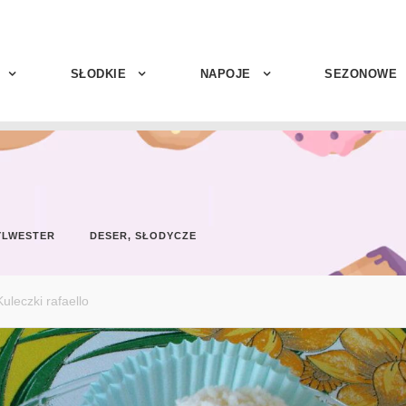
SŁODKIE
NAPOJE
SEZONOWE
YLWESTER
DESER
,
SŁODYCZE
Kuleczki rafaello