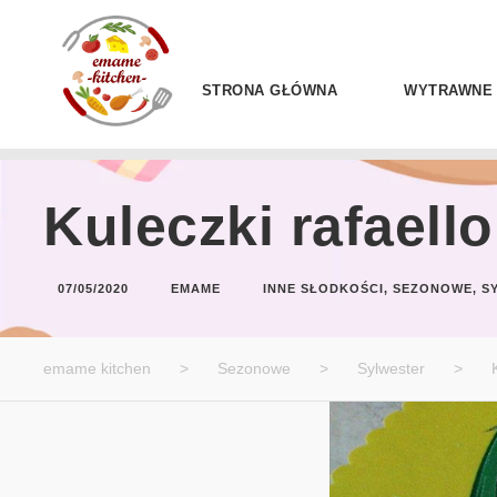
STRONA GŁÓWNA
WYTRAWNE
Kuleczki rafaello
07/05/2020
EMAME
INNE SŁODKOŚCI
,
SEZONOWE
,
S
emame kitchen
>
Sezonowe
>
Sylwester
>