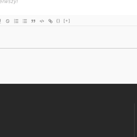
{}
[+]