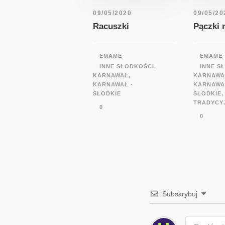
09/05/2020
09/05/20
Racuszki
Pączki 
EMAME
EMAME
INNE SŁODKOŚCI
,
INNE S
KARNAWAŁ
,
KARNAWA
KARNAWAŁ -
KARNAWA
SŁODKIE
SŁODKIE
,
TRADYCY
0
0
Subskrybuj