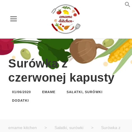
Surówka z
czerwonej kapusty
01/06/2020
EMAME
SAŁATKI, SURÓWKI
DODATKI
emame kitchen
>
Sałatki, surówki
>
Surówka z