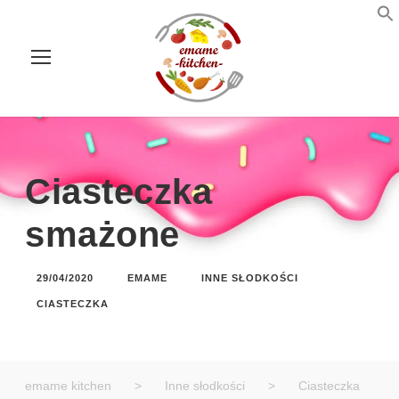
Ciasteczka
smażone
29/04/2020
EMAME
INNE SŁODKOŚCI
CIASTECZKA
emame kitchen
>
Inne słodkości
>
Ciasteczka