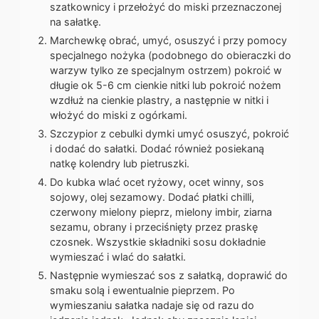
szatkownicy i przełożyć do miski przeznaczonej
na sałatkę.
Marchewkę obrać, umyć, osuszyć i przy pomocy
specjalnego nożyka (podobnego do obieraczki do
warzyw tylko ze specjalnym ostrzem) pokroić w
długie ok 5-6 cm cienkie nitki lub pokroić nożem
wzdłuż na cienkie plastry, a następnie w nitki i
włożyć do miski z ogórkami.
Szczypior z cebulki dymki umyć osuszyć, pokroić
i dodać do sałatki. Dodać również posiekaną
natkę kolendry lub pietruszki.
Do kubka wlać ocet ryżowy, ocet winny, sos
sojowy, olej sezamowy. Dodać płatki chilli,
czerwony mielony pieprz, mielony imbir, ziarna
sezamu, obrany i przeciśnięty przez praskę
czosnek. Wszystkie składniki sosu dokładnie
wymieszać i wlać do sałatki.
Następnie wymieszać sos z sałatką, doprawić do
smaku solą i ewentualnie pieprzem. Po
wymieszaniu sałatka nadaje się od razu do