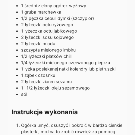
1
średni
zielony ogórek wężowy
1
gruba
marchewka
1/2
pęczka
cebuli dymki (szczypior)
2
łyżeczki
octu ryżowego
1
łyżeczka
octu jabłkowego
2
łyżeczki
sosu sojowego
2
łyżeczki
miodu
szczypta
mielonego imbiru
1/2
łyżeczki
płatków chilli
1/4
łyżeczki
mielonego czerwonego pieprzu
1
łyżka
posiekanej natki kolendry lub pietruszki
1
ząbek
czosnku
2
łyżeczki
ziaren sezamu
1 i 1/2
łyżeczki
oleju sezamowego
sól
Instrukcje wykonania
Ogórka umyć, osuszyć i pokroić w bardzo cienkie
plasterki, można to zrobić również za pomocą