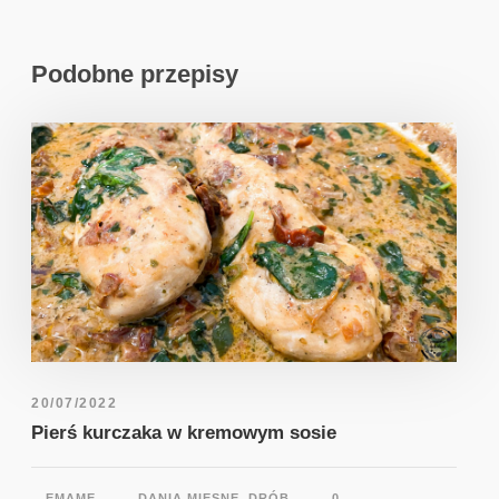
Podobne przepisy
20/07/2022
Pierś kurczaka w kremowym sosie
EMAME
DANIA MIĘSNE
,
DRÓB
0