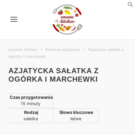
emame kitchen
>
Kuchnia azjatycka
>
Azjatycka sałatka z
ogórka i marchewki
AZJATYCKA SAŁATKA Z
OGÓRKA I MARCHEWKI
Czas przygotowania
m
15
minuty
i
Rodzaj
Słowo kluczowe
n
sałatka
łatwe
u
t
y