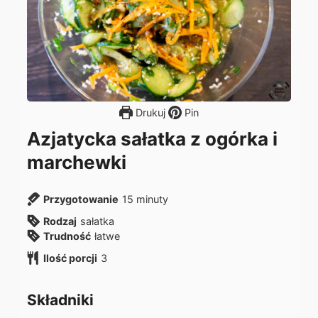
Drukuj
Pin
Azjatycka sałatka z ogórka i
marchewki
m
Przygotowanie
15
minuty
i
Rodzaj
sałatka
n
Trudność
łatwe
u
Ilość porcji
3
t
y
Składniki