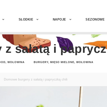
SŁODKIE
NAPOJE
SEZONOWE
 sałatą i papryczk
OOD
,
WOŁOWINA
BURGERY
,
MIĘSO MIELONE
,
WOŁOWINA
Domowe burgery z sałatą i papryczką chili