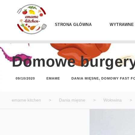
STRONA GŁÓWNA
WYTRAWNE
Domowe burgery z
09/10/2020
EMAME
DANIA MIĘSNE
,
DOMOWY FAST F
emame kitchen
>
Dania mięsne
>
Wołowina
>