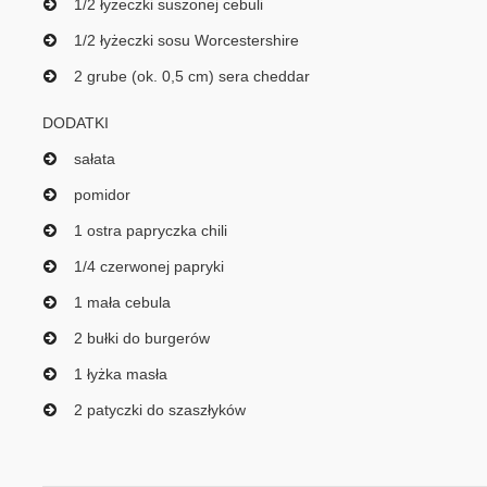
1/2 łyżeczki suszonej cebuli
1/2 łyżeczki sosu Worcestershire
2 grube (ok. 0,5 cm) sera cheddar
DODATKI
sałata
pomidor
1 ostra papryczka chili
1/4 czerwonej papryki
1 mała cebula
2 bułki do burgerów
1 łyżka masła
2 patyczki do szaszłyków