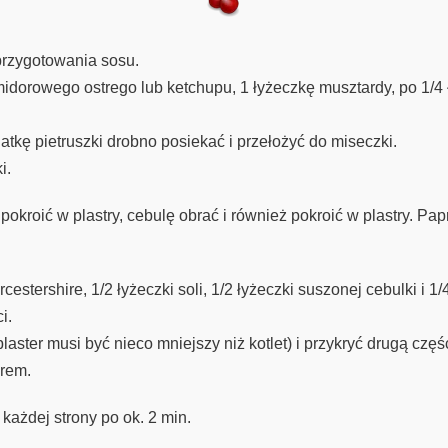
przygotowania sosu.
midorowego ostrego lub ketchupu, 1 łyżeczkę musztardy, po 1/4
kę pietruszki drobno posiekać i przełożyć do miseczki.
i.
roić w plastry, cebulę obrać i również pokroić w plastry. Papr
stershire, 1/2 łyżeczki soli, 1/2 łyżeczki suszonej cebulki i 1
i.
laster musi być nieco mniejszy niż kotlet) i przykryć drugą częśc
erem.
z każdej strony po ok. 2 min.