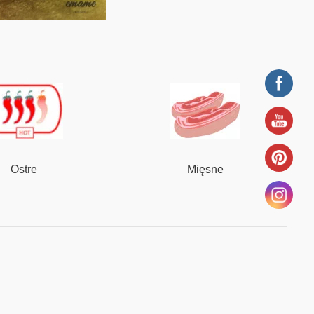
Ostre
Mięsne