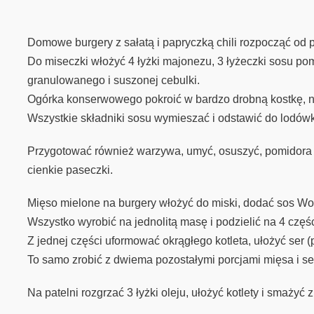
Domowe burgery z sałatą i papryczką chili rozpocząć od 
Do miseczki włożyć 4 łyżki majonezu, 3 łyżeczki sosu po
granulowanego i suszonej cebulki.
Ogórka konserwowego pokroić w bardzo drobną kostkę, nat
Wszystkie składniki sosu wymieszać i odstawić do lodówk
Przygotować również warzywa, umyć, osuszyć, pomidora pok
cienkie paseczki.
Mięso mielone na burgery włożyć do miski, dodać sos Worce
Wszystko wyrobić na jednolitą masę i podzielić na 4 częśc
Z jednej części uformować okrągłego kotleta, ułożyć ser (p
To samo zrobić z dwiema pozostałymi porcjami mięsa i s
Na patelni rozgrzać 3 łyżki oleju, ułożyć kotlety i smażyć 