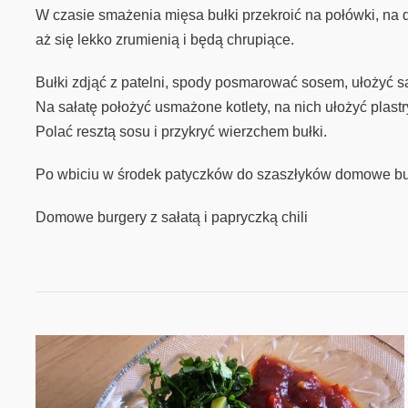
W czasie smażenia mięsa bułki przekroić na połówki, na d
aż się lekko zrumienią i będą chrupiące.
Bułki zdjąć z patelni, spody posmarować sosem, ułożyć sa
Na sałatę położyć usmażone kotlety, na nich ułożyć plastr
Polać resztą sosu i przykryć wierzchem bułki.
Po wbiciu w środek patyczków do szaszłyków domowe burg
Domowe burgery z sałatą i papryczką chili