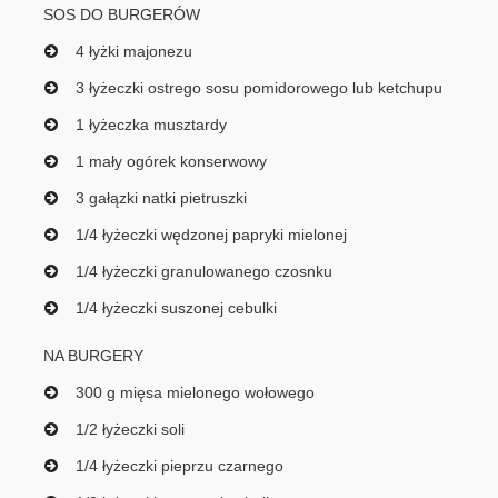
SOS DO BURGERÓW
4 łyżki majonezu
3 łyżeczki ostrego sosu pomidorowego lub ketchupu
1 łyżeczka musztardy
1 mały ogórek konserwowy
3 gałązki natki pietruszki
1/4 łyżeczki wędzonej papryki mielonej
1/4 łyżeczki granulowanego czosnku
1/4 łyżeczki suszonej cebulki
NA BURGERY
300 g mięsa mielonego wołowego
1/2 łyżeczki soli
1/4 łyżeczki pieprzu czarnego