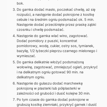
bok.
Do garnka dodać masło, poczekać chwilę, aż się
rozpuści, a następnie dodać pokrojone z kostkę
cebule i na średnim ogniu podsmażać ok. 5 min.
Następnie dodać przeciśnięte przez praskę ząbki
czosnku i chwilę podsmażać.
Następnie do garnka wlać wino, zagotować.
Dodać pomidory z puszki, koncentrat
pomidorowy, wodę, cukier, ostry sos, tymianek,
bazylię, 1/2 łyżeczki pieprzu czarnego mielonego i
wymieszać.
Do garnka delikatnie włożyć podsmażoną
wołowinę, zagotować, zmniejszyć ogień, przykryć
i na delikatnym ogniu gotować 90 min. na
delikatnym ogniu.
Następnie do gulaszu dodać marchewkę
pokrojoną w plasterki lub półplasterki w
zależności od grubości i dusić kolejne 30 min.
Po tym czasie do garnka dodać pokrojone w
grubszą kostkę ziemniaki, przykryć garnek i dusić