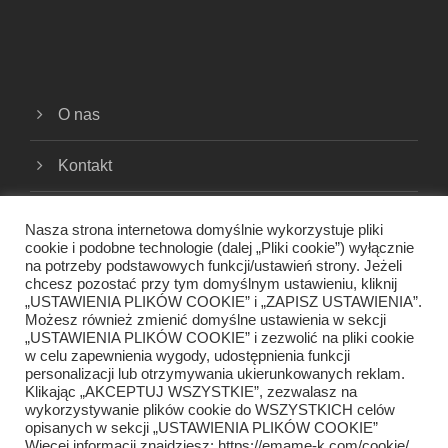
O nas
Kontakt
Cookies
Nasza strona internetowa domyślnie wykorzystuje pliki
cookie i podobne technologie (dalej „Pliki cookie”) wyłącznie
na potrzeby podstawowych funkcji/ustawień strony. Jeżeli
Polityka prywatności
chcesz pozostać przy tym domyślnym ustawieniu, kliknij
„USTAWIENIA PLIKÓW COOKIE” i „ZAPISZ USTAWIENIA”.
Regulamin
Możesz również zmienić domyślne ustawienia w sekcji
„USTAWIENIA PLIKÓW COOKIE” i zezwolić na pliki cookie
w celu zapewnienia wygody, udostępnienia funkcji
personalizacji lub otrzymywania ukierunkowanych reklam.
Klikając „AKCEPTUJ WSZYSTKIE”, zezwalasz na
wykorzystywanie plików cookie do WSZYSTKICH celów
opisanych w sekcji „USTAWIENIA PLIKÓW COOKIE”
Więcej informacji znajdziesz: https://emame-k.com/cookie/