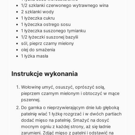
1/2
szklanki
czerwonego wytrawnego wina
2
szklanki
wody
1
łyżeczka
cukru
1
łyżeczka
ostrego sosu
1
łyżeczka
suszonego tymianku
1/2
łyżeczki
suszonej bazylii
sól, pieprz czarny mielony
olej do smażenia
1
łyżka
masła
Instrukcje wykonania
Wołowinę umyć, osuszyć, oprószyć solą,
pieprzem czarnym mielonym i obtoczyć w mące
pszennej.
Do garnka o nieprzywierającym dnie lub głęboką
patelnię wlać 1 łyżkę rozgrzać i w dwóch partiach
dodać mięso na patelnię. Smażyć na dosyć
mocnym ogniu z każdej strony, aż się ładnie
zarumieni. Zdjąć mięso z patelni i odstawić na