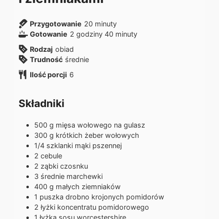
m
Przygotowanie
20
minuty
g
i
m
Gotowanie
2
godziny
40
minuty
o
n
i
Rodzaj
obiad
d
u
n
Trudność
średnie
z
t
u
Ilość porcji
6
i
y
t
n
y
y
Składniki
500
g
mięsa wołowego na gulasz
300
g
krótkich żeber wołowych
1/4
szklanki
mąki pszennej
2
cebule
2
ząbki
czosnku
3
średnie
marchewki
400
g
małych ziemniaków
1
puszka
drobno krojonych pomidorów
2
łyżki
koncentratu pomidorowego
1
łyżka
sosu worcestershire