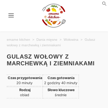
emame kitchen
>
Dania mięsne
>
Wołowina
>
Gulasz
wołowy z marchewką i ziemniakami
GULASZ WOŁOWY Z
MARCHEWKĄ I ZIEMNIAKAMI
Czas przygotowania
Czas gotowania
m
g
m
20
minuty
2
godziny
40
minuty
i
o
i
Rodzaj
Słowo kluczowe
n
d
n
obiad
średnie
u
z
u
t
i
t
y
n
y