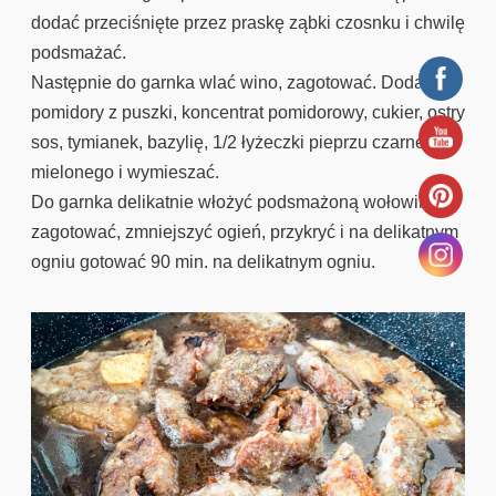
dodać przeciśnięte przez praskę ząbki czosnku i chwilę
podsmażać.
Następnie do garnka wlać wino, zagotować. Dodać
pomidory z puszki, koncentrat pomidorowy, cukier, ostry
sos, tymianek, bazylię, 1/2 łyżeczki pieprzu czarnego
mielonego i wymieszać.
Do garnka delikatnie włożyć podsmażoną wołowinę,
zagotować, zmniejszyć ogień, przykryć i na delikatnym
ogniu gotować 90 min. na delikatnym ogniu.