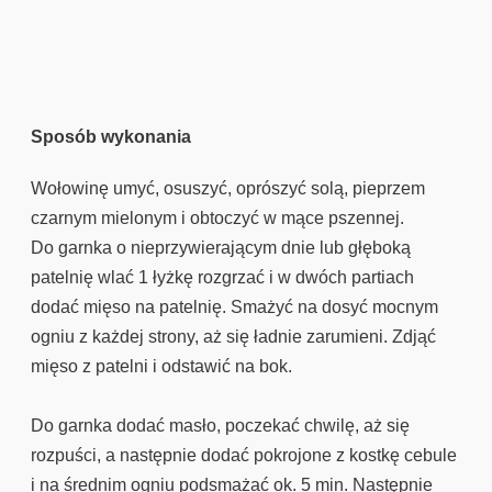
Sposób wykonania
Wołowinę umyć, osuszyć, oprószyć solą, pieprzem
czarnym mielonym i obtoczyć w mące pszennej.
Do garnka o nieprzywierającym dnie lub głęboką
patelnię wlać 1 łyżkę rozgrzać i w dwóch partiach
dodać mięso na patelnię. Smażyć na dosyć mocnym
ogniu z każdej strony, aż się ładnie zarumieni. Zdjąć
mięso z patelni i odstawić na bok.
Do garnka dodać masło, poczekać chwilę, aż się
rozpuści, a następnie dodać pokrojone z kostkę cebule
i na średnim ogniu podsmażać ok. 5 min. Następnie