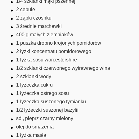
1/4 szklanki mąki pszennej
2 cebule
2 ząbki czosnku
3 średnie marchewki
400 g małych ziemniaków
1 puszka drobno krojonych pomidorów
2 łyżki koncentratu pomidorowego
1 łyżka sosu worcestershire
1/2 szklanki czerwonego wytrawnego wina
2 szklanki wody
1 łyżeczka cukru
1 łyżeczka ostrego sosu
1 łyżeczka suszonego tymianku
1/2 łyżeczki suszonej bazylii
sól, pieprz czarny mielony
olej do smażenia
1 łyżka masła