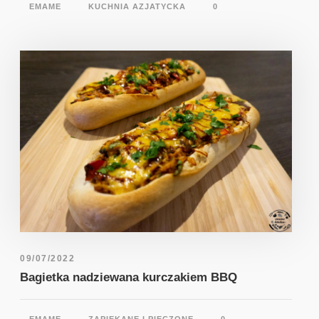
EMAME
KUCHNIA AZJATYCKA
0
09/07/2022
Bagietka nadziewana kurczakiem BBQ
EMAME
ZAPIEKANE I PIECZONE
0