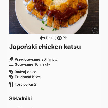
Drukuj
Pin
Japoński chicken katsu
m
Przygotowanie
20
minuty
m
i
Gotowanie
10
minuty
i
n
Rodzaj
obiad
n
u
Trudność
łatwe
u
t
Ilość porcji
2
t
y
y
Składniki