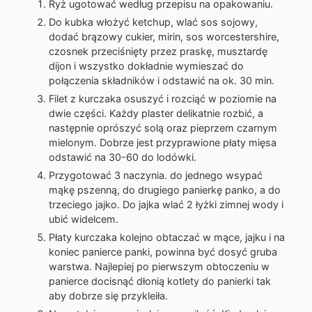
Ryż ugotować według przepisu na opakowaniu.
Do kubka włożyć ketchup, wlać sos sojowy,
dodać brązowy cukier, mirin, sos worcestershire,
czosnek przeciśnięty przez praskę, musztardę
dijon i wszystko dokładnie wymieszać do
połączenia składników i odstawić na ok. 30 min.
Filet z kurczaka osuszyć i rozciąć w poziomie na
dwie części. Każdy plaster delikatnie rozbić, a
następnie oprószyć solą oraz pieprzem czarnym
mielonym. Dobrze jest przyprawione płaty mięsa
odstawić na 30-60 do lodówki.
Przygotować 3 naczynia. do jednego wsypać
mąkę pszenną, do drugiego panierkę panko, a do
trzeciego jajko. Do jajka wlać 2 łyżki zimnej wody i
ubić widelcem.
Płaty kurczaka kolejno obtaczać w mące, jajku i na
koniec panierce panki, powinna być dosyć gruba
warstwa. Najlepiej po pierwszym obtoczeniu w
panierce docisnąć dłonią kotlety do panierki tak
aby dobrze się przykleiła.