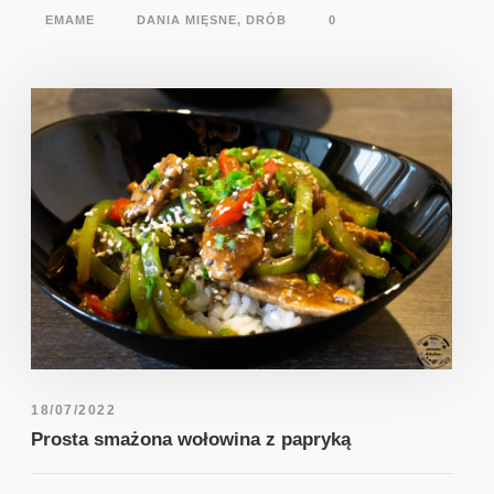
EMAME
DANIA MIĘSNE
,
DRÓB
0
18/07/2022
Prosta smażona wołowina z papryką