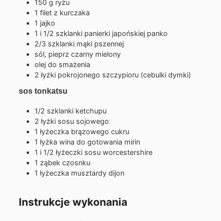
150
g
ryżu
1
filet z kurczaka
1
jajko
1 i 1/2
szklanki
panierki japońskiej panko
2/3
szklanki
mąki pszennej
sól, pieprz czarny mielony
olej do smażenia
2
łyżki
pokrojonego szczypioru (cebulki dymki)
sos tonkatsu
1/2
szklanki
ketchupu
2
łyżki
sosu sojowego
1
łyżeczka
brązowego cukru
1
łyżka
wina do gotowania mirin
1 i 1/2
łyżeczki
sosu worcestershire
1
ząbek
czosnku
1
łyżeczka
musztardy dijon
Instrukcje wykonania