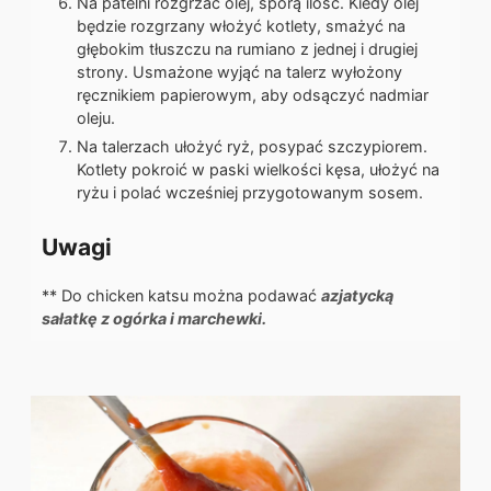
Na patelni rozgrzać olej, sporą ilość. Kiedy olej
będzie rozgrzany włożyć kotlety, smażyć na
głębokim tłuszczu na rumiano z jednej i drugiej
strony. Usmażone wyjąć na talerz wyłożony
ręcznikiem papierowym, aby odsączyć nadmiar
oleju.
Na talerzach ułożyć ryż, posypać szczypiorem.
Kotlety pokroić w paski wielkości kęsa, ułożyć na
ryżu i polać wcześniej przygotowanym sosem.
Uwagi
** Do chicken katsu można podawać
azjatycką
sałatkę z ogórka i marchewki.