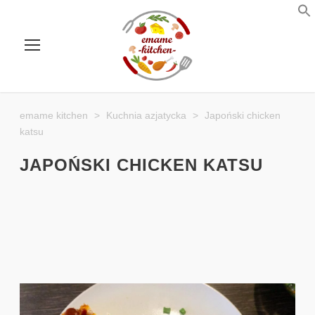
emame kitchen
>
Kuchnia azjatycka
>
Japoński chicken
katsu
JAPOŃSKI CHICKEN KATSU