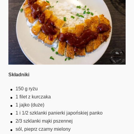
Składniki
150 g ryżu
1 filet z kurczaka
1 jajko (duże)
1 i 1/2 szklanki panierki japońskiej panko
2/3 szklanki mąki pszennej
sól, pieprz czarny mielony