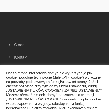
O nas
Kontakt
Cookies
Nasza strona internetowa domyślnie wykorzystuje pliki
cookie i podobne technologie (dalej „Pliki cookie”) wyłącznie
na potrzeby podstawowych funkcji/ustawień strony. Jeżeli
Polityka prywatności
chcesz pozostać przy tym domyślnym ustawieniu, kliknij
„USTAWIENIA PLIKÓW COOKIE” i „ZAPISZ USTAWIENIA”.
Regulamin
Możesz również zmienić domyślne ustawienia w sekcji
„USTAWIENIA PLIKÓW COOKIE” i zezwolić na pliki cookie
w celu zapewnienia wygody, udostępnienia funkcji
personalizacji lub otrzymywania ukierunkowanych reklam.