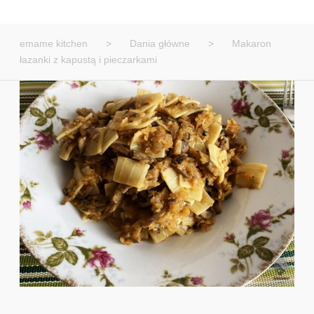
emame kitchen
>
Dania główne
>
Makaron
łazanki z kapustą i pieczarkami