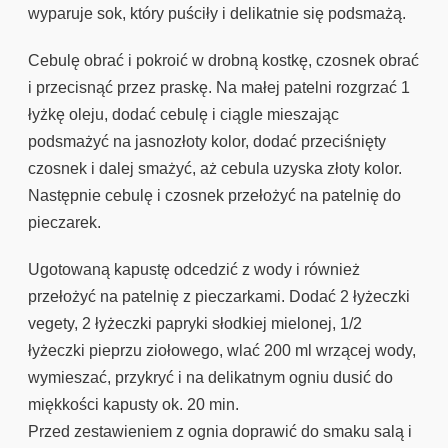
wyparuje sok, który puściły i delikatnie się podsmażą.
Cebulę obrać i pokroić w drobną kostkę, czosnek obrać
i przecisnąć przez praskę. Na małej patelni rozgrzać 1
łyżkę oleju, dodać cebulę i ciągle mieszając
podsmażyć na jasnozłoty kolor, dodać przeciśnięty
czosnek i dalej smażyć, aż cebula uzyska złoty kolor.
Następnie cebulę i czosnek przełożyć na patelnię do
pieczarek.
Ugotowaną kapustę odcedzić z wody i również
przełożyć na patelnię z pieczarkami. Dodać 2 łyżeczki
vegety, 2 łyżeczki papryki słodkiej mielonej, 1/2
łyżeczki pieprzu ziołowego, wlać 200 ml wrzącej wody,
wymieszać, przykryć i na delikatnym ogniu dusić do
miękkości kapusty ok. 20 min.
Przed zestawieniem z ognia doprawić do smaku salą i