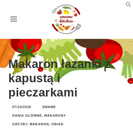
Makaron łazanki z
kapustą i
pieczarkami
07/10/2020
EMAME
DANIA GŁÓWNE
,
MAKARONY
GRZYBY
,
MAKARON
,
OBIAD