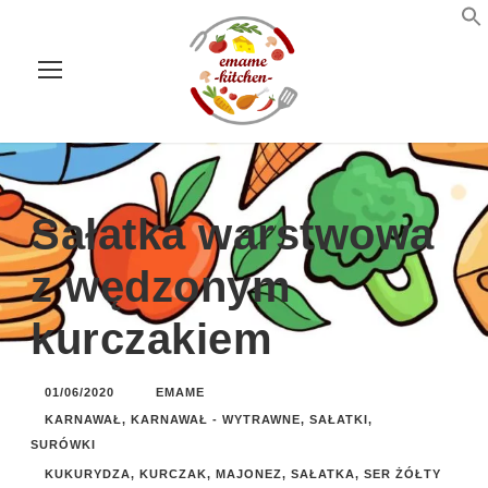
Sałatka warstwowa
z wędzonym
kurczakiem
01/06/2020
EMAME
KARNAWAŁ
,
KARNAWAŁ - WYTRAWNE
,
SAŁATKI,
SURÓWKI
KUKURYDZA
,
KURCZAK
,
MAJONEZ
,
SAŁATKA
,
SER ŻÓŁTY