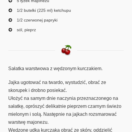
5 łyżek majonezu
1/2 butelki (225 ml) ketchupu
1/2 czerwonej papryki
sól, pieprz
Sałatka warstwowa z wędzonym kurczakiem.
Jajka ugotować na twardo, wystudzić, obrać ze
skorupek i drobno posiekać.
Ułożyć na samym dnie naczynia przeznaczonego na
sałatkę, oprószyć delikatnie pieprzem czarnym świeżo
mielonym i solą. Następnie na jajkach rozsmarować
warstwę majonezu.
Wędzone udka kurczaka obrać ze skóry, oddzielić