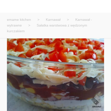
emame kitchen
>
Karnawał
>
Karnawał -
wytrawne
>
Sałatka warstwowa z wędzonym
kurczakiem