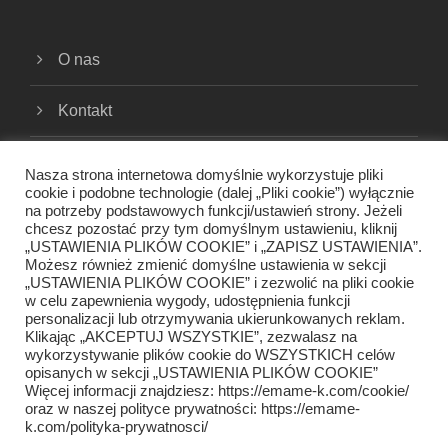
O nas
Kontakt
Cookies
Nasza strona internetowa domyślnie wykorzystuje pliki
cookie i podobne technologie (dalej „Pliki cookie”) wyłącznie
na potrzeby podstawowych funkcji/ustawień strony. Jeżeli
Polityka prywatności
chcesz pozostać przy tym domyślnym ustawieniu, kliknij
„USTAWIENIA PLIKÓW COOKIE” i „ZAPISZ USTAWIENIA”.
Regulamin
Możesz również zmienić domyślne ustawienia w sekcji
„USTAWIENIA PLIKÓW COOKIE” i zezwolić na pliki cookie
w celu zapewnienia wygody, udostępnienia funkcji
personalizacji lub otrzymywania ukierunkowanych reklam.
Klikając „AKCEPTUJ WSZYSTKIE”, zezwalasz na
wykorzystywanie plików cookie do WSZYSTKICH celów
opisanych w sekcji „USTAWIENIA PLIKÓW COOKIE”
Więcej informacji znajdziesz: https://emame-k.com/cookie/
oraz w naszej polityce prywatności: https://emame-
k.com/polityka-prywatnosci/
EMAME-KITCHEN.COM 2020-2022 COPYRIGHT