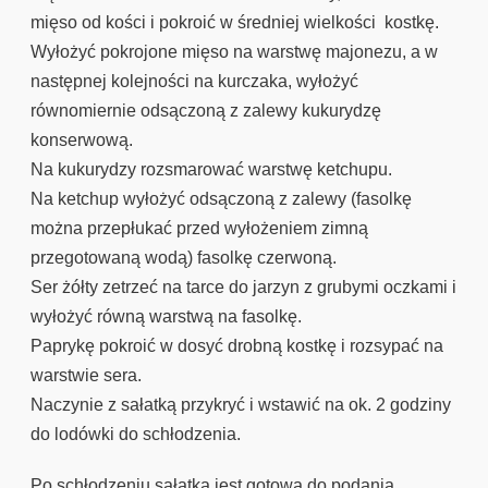
mięso od kości i pokroić w średniej wielkości kostkę.
Wyłożyć pokrojone mięso na warstwę majonezu, a w
następnej kolejności na kurczaka, wyłożyć
równomiernie odsączoną z zalewy kukurydzę
konserwową.
Na kukurydzy rozsmarować warstwę ketchupu.
Na ketchup wyłożyć odsączoną z zalewy (fasolkę
można przepłukać przed wyłożeniem zimną
przegotowaną wodą) fasolkę czerwoną.
Ser żółty zetrzeć na tarce do jarzyn z grubymi oczkami i
wyłożyć równą warstwą na fasolkę.
Paprykę pokroić w dosyć drobną kostkę i rozsypać na
warstwie sera.
Naczynie z sałatką przykryć i wstawić na ok. 2 godziny
do lodówki do schłodzenia.
Po schłodzeniu sałatka jest gotowa do podania.