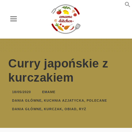
Curry japońskie z
kurczakiem
18/05/2020
EMAME
DANIA GŁÓWNE
,
KUCHNIA AZJATYCKA
,
POLECANE
DANIA GŁÓWNE
,
KURCZAK
,
OBIAD
,
RYŻ