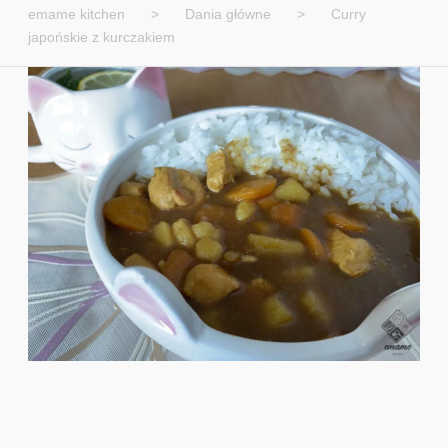
emame kitchen
>
Dania główne
>
Curry
japońskie z kurczakiem