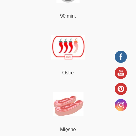
90 min.
Ostre
Mięsne