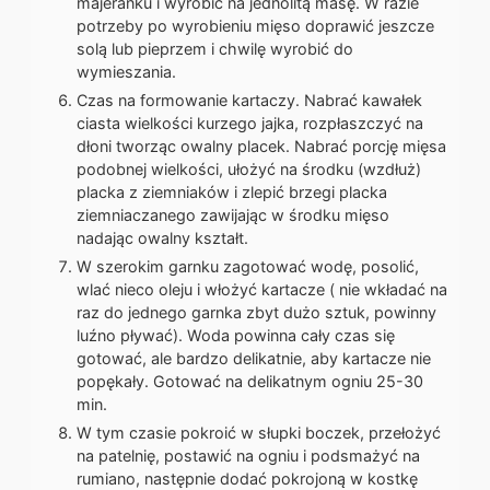
majeranku i wyrobić na jednolitą masę. W razie
potrzeby po wyrobieniu mięso doprawić jeszcze
solą lub pieprzem i chwilę wyrobić do
wymieszania.
Czas na formowanie kartaczy. Nabrać kawałek
ciasta wielkości kurzego jajka, rozpłaszczyć na
dłoni tworząc owalny placek. Nabrać porcję mięsa
podobnej wielkości, ułożyć na środku (wzdłuż)
placka z ziemniaków i zlepić brzegi placka
ziemniaczanego zawijając w środku mięso
nadając owalny kształt.
W szerokim garnku zagotować wodę, posolić,
wlać nieco oleju i włożyć kartacze ( nie wkładać na
raz do jednego garnka zbyt dużo sztuk, powinny
luźno pływać). Woda powinna cały czas się
gotować, ale bardzo delikatnie, aby kartacze nie
popękały. Gotować na delikatnym ogniu 25-30
min.
W tym czasie pokroić w słupki boczek, przełożyć
na patelnię, postawić na ogniu i podsmażyć na
rumiano, następnie dodać pokrojoną w kostkę