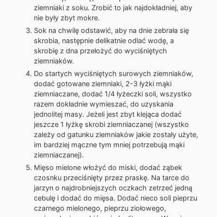
ziemniaki z soku. Zrobić to jak najdokładniej, aby
nie były zbyt mokre.
Sok na chwilę odstawić, aby na dnie zebrała się
skrobia, następnie delikatnie odlać wodę, a
skrobię z dna przełożyć do wyciśniętych
ziemniaków.
Do startych wyciśniętych surowych ziemniaków,
dodać gotowane ziemniaki, 2-3 łyżki mąki
ziemniaczane, dodać 1/4 łyżeczki soli, wszystko
razem dokładnie wymieszać, do uzyskania
jednolitej masy. Jeżeli jest zbyt klejąca dodać
jeszcze 1 łyżkę skrobi ziemniaczanej (wszystko
zależy od gatunku ziemniaków jakie zostały użyte,
im bardziej mączne tym mniej potrzebują mąki
ziemniaczanej).
Mięso mielone włożyć do miski, dodać ząbek
czosnku przeciśnięty przez praskę. Na tarce do
jarzyn o najdrobniejszych oczkach zetrzeć jedną
cebulę i dodać do mięsa. Dodać nieco soli pieprzu
czarnego mielonego, pieprzu ziołowego,