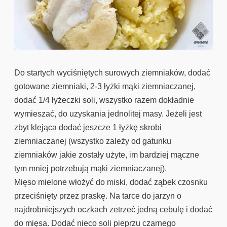
Do startych wyciśniętych surowych ziemniaków, dodać
gotowane ziemniaki, 2-3 łyżki mąki ziemniaczanej,
dodać 1/4 łyżeczki soli, wszystko razem dokładnie
wymieszać, do uzyskania jednolitej masy. Jeżeli jest
zbyt klejąca dodać jeszcze 1 łyżkę skrobi
ziemniaczanej (wszystko zależy od gatunku
ziemniaków jakie zostały użyte, im bardziej mączne
tym mniej potrzebują mąki ziemniaczanej).
Mięso mielone włożyć do miski, dodać ząbek czosnku
przeciśnięty przez praskę. Na tarce do jarzyn o
najdrobniejszych oczkach zetrzeć jedną cebulę i dodać
do mięsa. Dodać nieco soli pieprzu czarnego