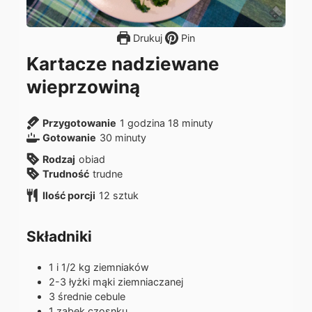
Drukuj
Pin
Kartacze nadziewane
wieprzowiną
g
m
Przygotowanie
1
godzina
18
minuty
m
o
i
Gotowanie
30
minuty
i
d
n
Rodzaj
obiad
n
z
u
Trudność
trudne
u
i
t
Ilość porcji
12
t
sztuk
n
y
y
a
Składniki
1 i 1/2
kg
ziemniaków
2-3
łyżki
mąki ziemniaczanej
3
średnie
cebule
1
ząbek
czosnku