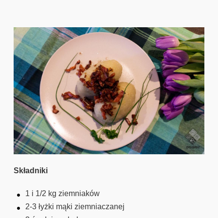
a
Składniki
1 i 1/2 kg ziemniaków
2-3 łyżki mąki ziemniaczanej