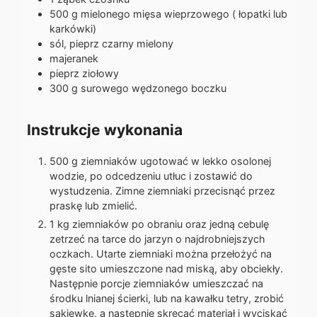
500
g
mielonego mięsa wieprzowego ( łopatki lub
karkówki)
sól, pieprz czarny mielony
majeranek
pieprz ziołowy
300
g
surowego wędzonego boczku
Instrukcje wykonania
500 g ziemniaków ugotować w lekko osolonej
wodzie, po odcedzeniu utłuc i zostawić do
wystudzenia. Zimne ziemniaki przecisnąć przez
praskę lub zmielić.
1 kg ziemniaków po obraniu oraz jedną cebulę
zetrzeć na tarce do jarzyn o najdrobniejszych
oczkach. Utarte ziemniaki można przełożyć na
gęste sito umieszczone nad miską, aby obciekły.
Następnie porcje ziemniaków umieszczać na
środku lnianej ścierki, lub na kawałku tetry, zrobić
sakiewkę, a następnie skręcać materiał i wyciskać