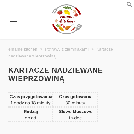
emame kitchen
>
Potrawy z ziemniakami
>
Kartacze
nadziewane wieprzowiną
KARTACZE NADZIEWANE
WIEPRZOWINĄ
Czas przygotowania
Czas gotowania
g
m
m
1
godzina
18
minuty
30
minuty
o
i
i
Rodzaj
Słowo kluczowe
d
n
n
obiad
trudne
z
u
u
i
t
t
n
y
y