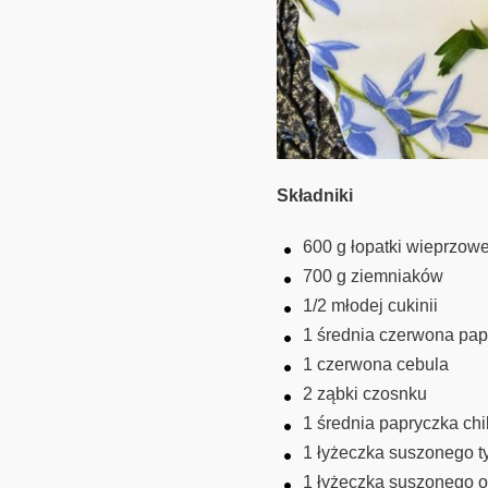
Składniki
600 g łopatki wieprzowe
700 g ziemniaków
1/2 młodej cukinii
1 średnia czerwona pap
1 czerwona cebula
2 ząbki czosnku
1 średnia papryczka chil
1 łyżeczka suszonego 
1 łyżeczka suszonego 