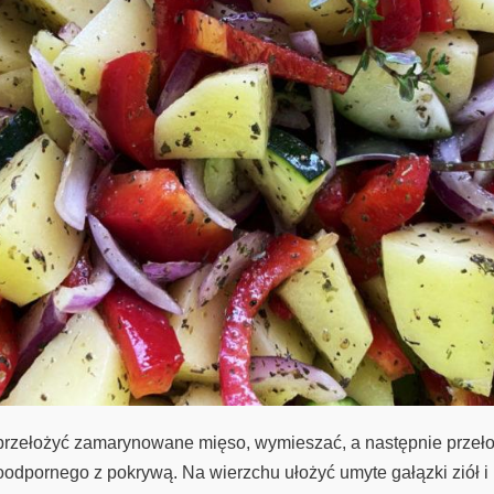
przełożyć zamarynowane mięso, wymieszać, a następnie przeł
oodpornego z pokrywą. Na wierzchu ułożyć umyte gałązki ziół i