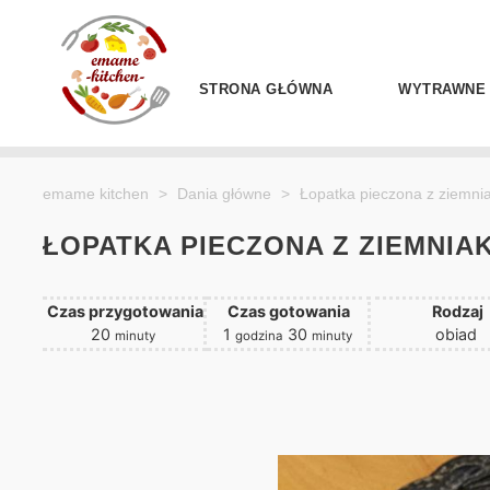
STRONA GŁÓWNA
WYTRAWNE
emame kitchen
>
Dania główne
>
Łopatka pieczona z ziemni
ŁOPATKA PIECZONA Z ZIEMNIAK
Czas przygotowania
Czas gotowania
Rodzaj
m
g
m
20
1
30
obiad
minuty
godzina
minuty
i
o
i
n
d
n
u
z
u
t
i
t
y
n
y
a