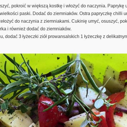
szyć, pokroić w większą kostkę i włożyć do naczynia. Paprykę 
 wielkości paski. Dodać do ziemniaków. Ostra papryczkę chilli 
rzełożyć do naczynia z ziemniakami. Cukinię umyć, osuszyć, pokr
órka i również dodać do ziemniaków.
u, dodać 3 łyżeczki ziół prowansalskich 1 łyżeczkę z delikatny