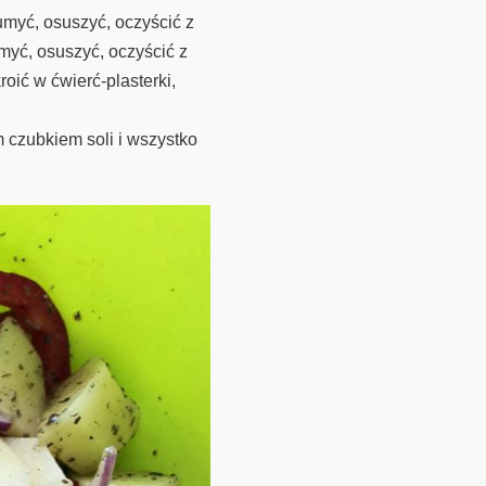
umyć, osuszyć, oczyścić z
umyć, osuszyć, oczyścić z
oić w ćwierć-plasterki,
m czubkiem soli i wszystko