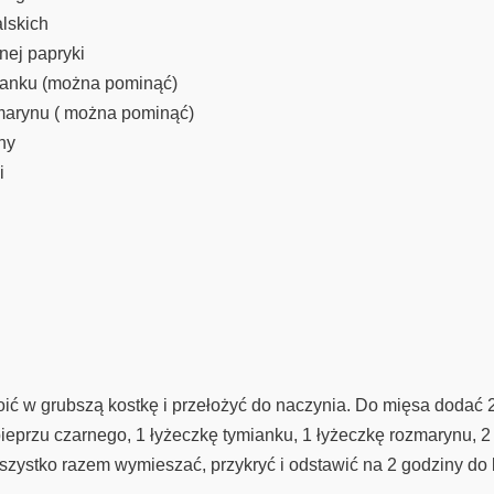
alskich
onej papryki
ianku (można pominąć)
marynu ( można pominąć)
ny
i
ić w grubszą kostkę i przełożyć do naczynia. Do mięsa dodać 2/3
i pieprzu czarnego, 1 łyżeczkę tymianku, 1 łyżeczkę rozmarynu, 
 Wszystko razem wymieszać, przykryć i odstawić na 2 godziny do 