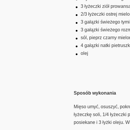
3 łyżeczki ziół prowans
2/3 łyżeczki ostrej miel
3 gałązki świeżego tym
3 gałązki świeżego roz
sól, pieprz czarny mielo
4 gałązki natki pietruszk
olej
Sposób wykonania
Mięso umyć, osuszyć, pokro
łyżeczkę soli, 1/4 łyżeczk
posiekane i 3 łyżki oleju.