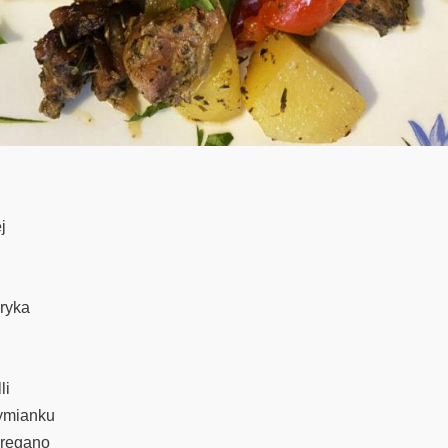
j
ryka
li
tymianku
oregano